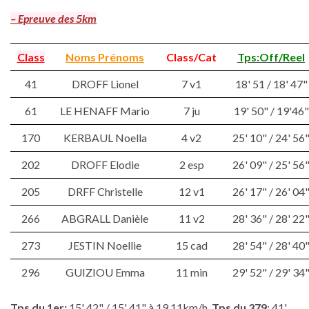
– Epreuve des 5km
Class
Noms Prénoms
Class/Cat
Tps:Off/Reel
41
DROFF Lionel
7 v1
18' 51 / 18' 47"
61
LE HENAFF Mario
7 ju
19' 50" / 19'46"
170
KERBAUL Noella
4 v2
25' 10" / 24' 56
202
DROFF Elodie
2 esp
26' 09" / 25' 56
205
DRFF Christelle
12 v1
26' 17" / 26' 04
266
ABGRALL Danièle
11 v2
28' 36" / 28' 22
273
JESTIN Noellie
15 cad
28' 54" / 28' 40
296
GUIZIOU Emma
11 min
29' 52" / 29' 34
Tps du 1er:
15' 42" / 15' 41" à 19,11km/h
Tps du
379
: 41'