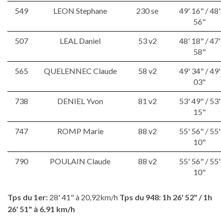
549
LEON Stephane
230 se
49' 16" / 48'
56"
507
LEAL Daniel
53 v2
48' 18" / 47'
58"
565
QUELENNEC Claude
58 v2
49' 34" / 49'
03"
738
DENIEL Yvon
81 v2
53' 49" / 53'
15"
747
ROMP Marie
88 v2
55' 56" / 55'
10"
790
POULAIN Claude
88 v2
55' 56" / 55'
10"
Tps du 1er:
28' 41" à 20,92km/h
Tps du 948:
1h
26' 52"
/ 1h
26' 51" à 6,91
km/h