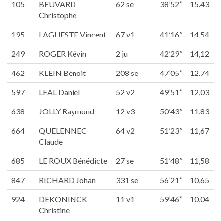
105
BEUVARD
62 se
38’52’’
15.43
Christophe
195
LAGUESTE Vincent
67 v1
41’16’’
14,54
249
ROGER Kévin
2 ju
42’29’’
14,12
462
KLEIN Benoit
208 se
47’05’’
12.74
597
LEAL Daniel
52 v2
49’51’’
12,03
638
JOLLY Raymond
12 v3
50’43’’
11,83
664
QUELENNEC
64 v2
51’23’’
11,67
Claude
685
LE ROUX Bénédicte
27 se
51’48’’
11,58
847
RICHARD Johan
331 se
56’21’’
10,65
924
DEKONINCK
11 v1
59’46’’
10,04
Christine