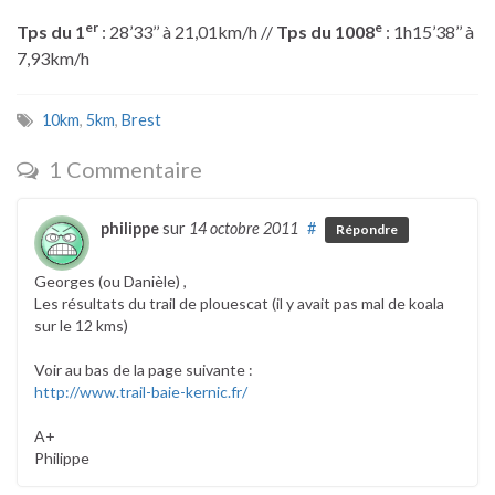
er
e
Tps du 1
: 28’33’’ à 21,01km/h //
Tps du 1008
: 1h15’38’’ à
7,93km/h
10km
,
5km
,
Brest
1 Commentaire
philippe
sur
14 octobre 2011
#
Répondre
Georges (ou Danièle) ,
Les résultats du trail de plouescat (il y avait pas mal de koala
sur le 12 kms)
Voir au bas de la page suivante :
http://www.trail-baie-kernic.fr/
A+
Philippe