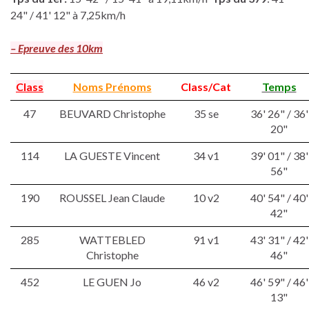
24" / 41' 12" à 7,25km/h
– Epreuve des 10km
Class
Noms Prénoms
Class/Cat
Temps
47
BEUVARD Christophe
35 se
36' 26" / 36'
20"
114
LA GUESTE Vincent
34 v1
39' 01" / 38'
56"
190
ROUSSEL Jean Claude
10 v2
40' 54" / 40'
42"
285
WATTEBLED
91 v1
43' 31" / 42'
Christophe
46"
452
LE GUEN Jo
46 v2
46' 59" / 46'
13"