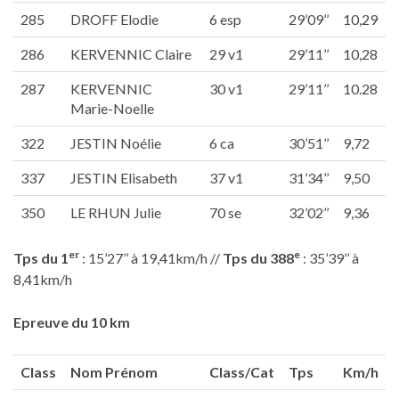
285
DROFF Elodie
6 esp
29’09’’
10,29
286
KERVENNIC Claire
29 v1
29’11’’
10,28
287
KERVENNIC
30 v1
29’11’’
10.28
Marie-Noelle
322
JESTIN Noélie
6 ca
30’51’’
9,72
337
JESTIN Elisabeth
37 v1
31’34’’
9,50
350
LE RHUN Julie
70 se
32’02’’
9,36
er
e
Tps du 1
: 15’27’’ à 19,41km/h //
Tps du 388
: 35’39’’ à
8,41km/h
Epreuve du 10 km
Class
Nom Prénom
Class/Cat
Tps
Km/h