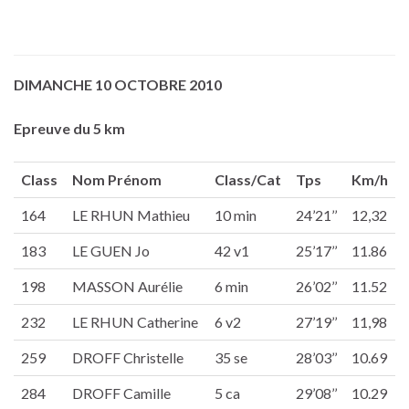
DIMANCHE 10 OCTOBRE 2010
Epreuve du 5 km
Class
Nom Prénom
Class/Cat
Tps
Km/h
164
LE RHUN Mathieu
10 min
24’21’’
12,32
183
LE GUEN Jo
42 v1
25’17’’
11.86
198
MASSON Aurélie
6 min
26’02’’
11.52
232
LE RHUN Catherine
6 v2
27’19’’
11,98
259
DROFF Christelle
35 se
28’03’’
10.69
284
DROFF Camille
5 ca
29’08’’
10.29