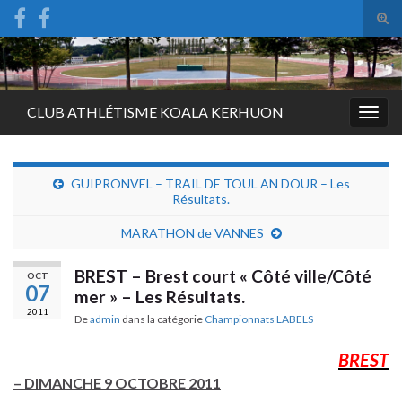
Tog
sear
Search for:
for
CLUB ATHLÉTISME KOALA KERHUON
Togg
navig
GUIPRONVEL – TRAIL DE TOUL AN DOUR – Les
Résultats.
MARATHON de VANNES
BREST – Brest court « Côté ville/Côté
OCT
07
mer » – Les Résultats.
2011
De
admin
dans la catégorie
Championnats LABELS
BREST
– DIMANCHE 9 OCTOBRE 2011