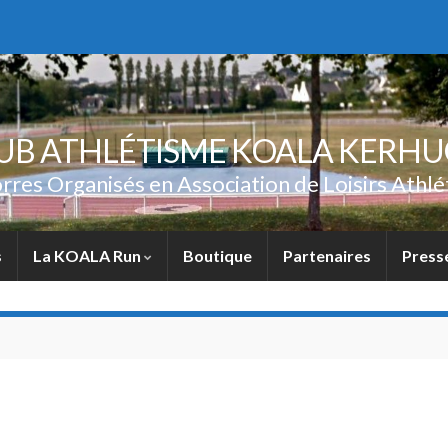
UB ATHLÉTISME KOALA KERH
rres Organisés en Association de Loisirs Athlé
s
La KOALA Run
Boutique
Partenaires
Press