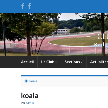
CL
Kerho
Accueil
Le Club
Sections
Actualité
koala
koala
Par
admin