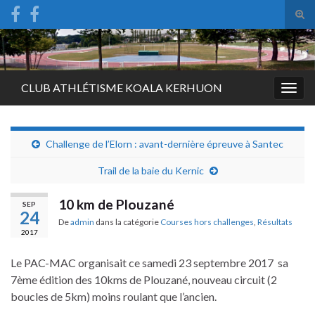
Tog
sear
Search for:
for
CLUB ATHLÉTISME KOALA KERHUON
Togg
navig
Challenge de l’Elorn : avant-dernière épreuve à Santec
Trail de la baie du Kernic
10 km de Plouzané
SEP
24
De
admin
dans la catégorie
Courses hors challenges
,
Résultats
2017
Le PAC-MAC organisait ce samedi 23 septembre 2017 sa
7ème édition des 10kms de Plouzané, nouveau circuit (2
boucles de 5km) moins roulant que l’ancien.