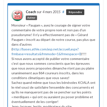
Coach
sur
4 mars 2015
#
Répondre
Auteur
Monsieur « Paugam », ayez le courage de signer votre
commentaire de votre propre nom et non pas d’un
pseudonyme! Il n’y a effectivement pas de « Gérard
Paugam » inscrit au départ de notre course, pas plus que
dans d’autres
(
http://bases.athle.com/asp.net/accueil.aspx?
frmbase=resultats&frmmode=1&frmespace=0
)!!!!
Si nous avons accepté de publier votre commentaire
c’est que nous sommes conscients que les épreuves
que nous avons proposées dimanche n’ont pas pu plaire
unanimement aux 864 coureurs inscrits, dans les
conditions climatiques que vous savez!
Sachez quand même que tous les bénévoles KOALA ont
le réel souci de satisfaire l’ensemble des concurrents et
qu’ils ne manqueront pas de se pencher sur les points
« merdiques » qui ont ou auraient pu poser problème et
éventuellement de les corriger!
Jean-Jacques Jestin, modérateur du site.