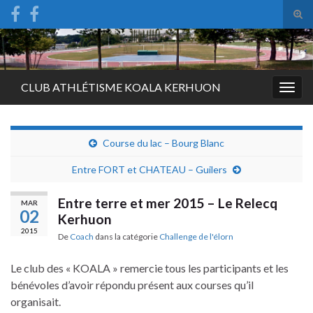
Tog
sear
Search for:
for
CLUB ATHLÉTISME KOALA KERHUON
Togg
navig
Course du lac – Bourg Blanc
Entre FORT et CHATEAU – Guilers
Entre terre et mer 2015 – Le Relecq
MAR
02
Kerhuon
2015
De
Coach
dans la catégorie
Challenge de l'élorn
Le club des « KOALA » remercie tous les participants et les
bénévoles d’avoir répondu présent aux courses qu’il
organisait.