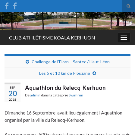
Tog
sear
Search for:
for
CLUB ATHLÉTISME KOALA KERHUON
Togg
navig
Challenge de l’Elorn – Santec / Haut-Léon
Les 5 et 10 km de Plouzané
Aquathlon du Relecq-Kerhuon
SEP
20
De
admin
dans la catégorie
Swimrun
2018
Dimanche 16 Septembre, avait lieu également l’Aquathlon
organisé par la ville du Relecq-Kerhuon.
Au programme : 500m de natation pour traverser la rade, puis