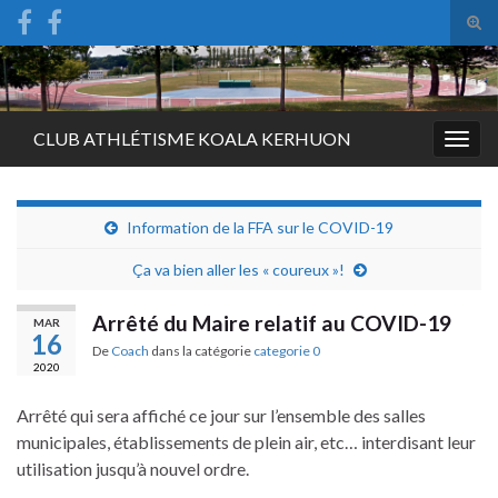
Tog
sear
Search for:
for
CLUB ATHLÉTISME KOALA KERHUON
Togg
navig
Information de la FFA sur le COVID-19
Ça va bien aller les « coureux »!
Arrêté du Maire relatif au COVID-19
MAR
16
De
Coach
dans la catégorie
categorie 0
2020
Arrêté qui sera affiché ce jour sur l’ensemble des salles
municipales, établissements de plein air, etc… interdisant leur
utilisation jusqu’à nouvel ordre.