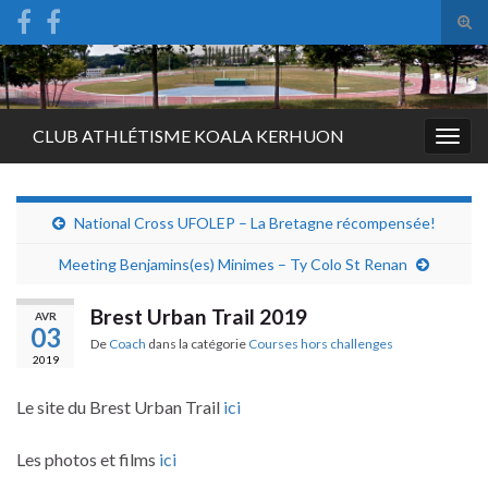
Tog
sear
Search for:
for
CLUB ATHLÉTISME KOALA KERHUON
Togg
navig
National Cross UFOLEP – La Bretagne récompensée!
Meeting Benjamins(es) Minimes – Ty Colo St Renan
Brest Urban Trail 2019
AVR
03
De
Coach
dans la catégorie
Courses hors challenges
2019
Le site du Brest Urban Trail
ici
Les photos et films
ici