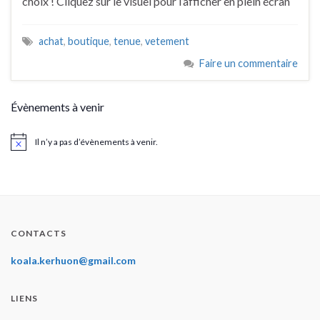
choix ! Cliquez sur le visuel pour l’afficher en plein écran
achat
,
boutique
,
tenue
,
vetement
Faire un commentaire
Évènements à venir
Il n’y a pas d’évènements à venir.
Notice
CONTACTS
koala.kerhuon@gmail.com
LIENS