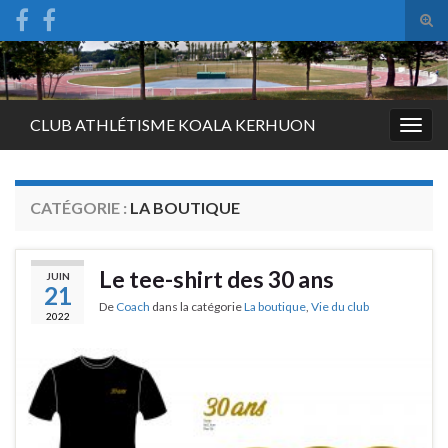
Tog
sear
Search for:
for
CLUB ATHLÉTISME KOALA KERHUON
Togg
navig
CATÉGORIE :
LA BOUTIQUE
Le tee-shirt des 30 ans
JUIN
21
De
Coach
dans la catégorie
La boutique
,
Vie du club
2022