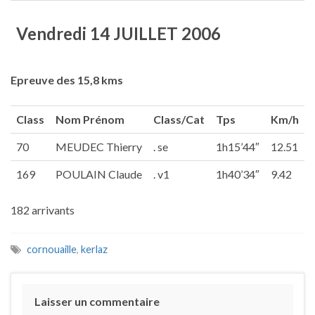
Vendredi 14 JUILLET 2006
Epreuve des 15,8 kms
Class
Nom Prénom
Class/Cat
Tps
Km/h
70
MEUDEC Thierry
. se
1h15’44″
12.51
169
POULAIN Claude
. v1
1h40’34″
9.42
182 arrivants
cornouaille
,
kerlaz
Laisser un commentaire