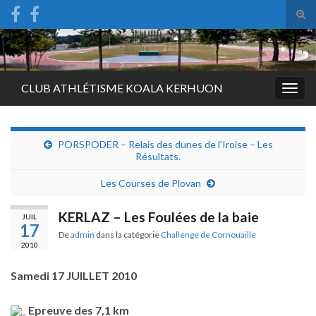
Tog
sear
Search for:
for
CLUB ATHLÉTISME KOALA KERHUON
Togg
navig
PORSPODER – Relais des dunes de l’Iroise – Les
Résultats.
Les Courses de Plovan
KERLAZ – Les Foulées de la baie
JUIL
17
De
admin
dans la catégorie
Challenge de Cornouaille
2010
Samedi 17 JUILLET 2010
Epreuve des 7,1 km