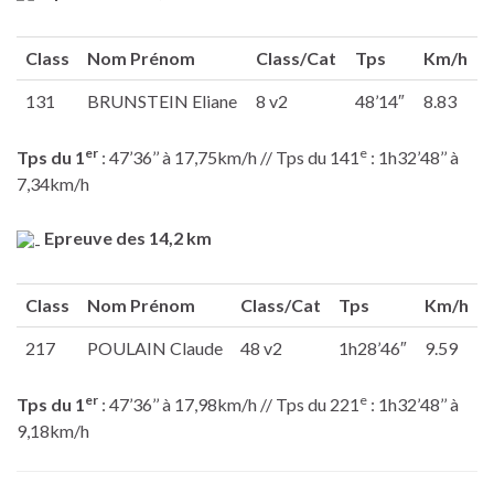
Class
Nom Prénom
Class/Cat
Tps
Km/h
131
BRUNSTEIN Eliane
8 v2
48’14″
8.83
er
e
Tps du 1
: 47’36’’ à 17,75km/h // Tps du 141
: 1h32’48’’ à
7,34km/h
Epreuve des 14,2 km
Class
Nom Prénom
Class/Cat
Tps
Km/h
217
POULAIN Claude
48 v2
1h28’46″
9.59
er
e
Tps du 1
: 47’36’’ à 17,98km/h // Tps du 221
: 1h32’48’’ à
9,18km/h