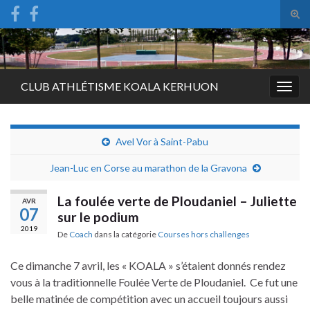
Tog
sear
Search for:
for
CLUB ATHLÉTISME KOALA KERHUON
Togg
navig
Avel Vor à Saint-Pabu
Jean-Luc en Corse au marathon de la Gravona
La foulée verte de Ploudaniel – Juliette
AVR
07
sur le podium
2019
De
Coach
dans la catégorie
Courses hors challenges
Ce dimanche 7 avril, les « KOALA » s’étaient donnés rendez
vous à la traditionnelle Foulée Verte de Ploudaniel. Ce fut une
belle matinée de compétition avec un accueil toujours aussi