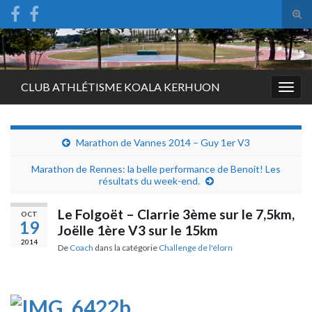
Tog
sear
Search for:
for
CLUB ATHLÉTISME KOALA KERHUON
Togg
navig
Marathon de Vannes 2014 – Guy 1er V3
Marathon de Rennes: la belle performance de Benoit! Les
résultats du week-end.
Le Folgoët – Clarrie 3ème sur le 7,5km,
OCT
19
Joëlle 1ère V3 sur le 15km
2014
De
Coach
dans la catégorie
Challenge de l'élorn