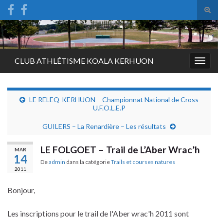
Tog
sear
Search for:
for
CLUB ATHLÉTISME KOALA KERHUON
Togg
navig
LE RELEQ-KERHUON – Championnat National de Cross
U.F.O.L.E.P
GUILERS – La Renardière – Les résultats
LE FOLGOET – Trail de L’Aber Wrac’h
MAR
14
De
admin
dans la catégorie
Trails et courses natures
2011
Bonjour,
Les inscriptions pour le trail de l'Aber wrac'h 2011 sont