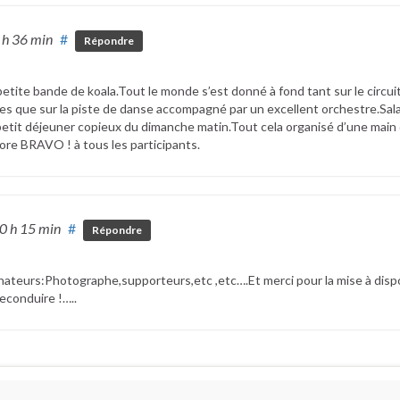
 h 36 min
#
Répondre
etite bande de koala.Tout le monde s’est donné à fond tant sur le circuit
es que sur la piste de danse accompagné par un excellent orchestre.Sal
 petit déjeuner copieux du dimanche matin.Tout cela organisé d’une main
core BRAVO ! à tous les participants.
0 h 15 min
#
Répondre
ateurs:Photographe,supporteurs,etc ,etc….Et merci pour la mise à disp
reconduire !…..