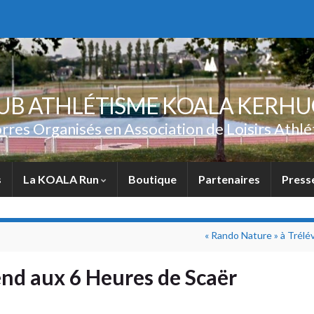
UB ATHLÉTISME KOALA KERH
rres Organisés en Association de Loisirs Athlé
s
La KOALA Run
Boutique
Partenaires
Press
« Rando Nature » à Trélé
nd aux 6 Heures de Scaër