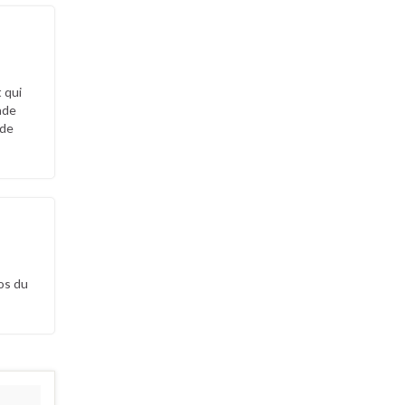
 qui
ade
 de
os du