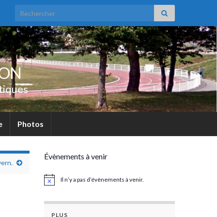
Search for:
UON
tiques
e
Photos
Évènements à venir
vern.
Il n’y a pas d’évènements à venir.
Notice
PLUS