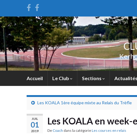
CL
Kerho
Accueil
Le Club
Sections
Actualité
Les KOALA 1ère équipe mixte au Relais du Trèfle
Les KOALA en week-e
JUIL
01
De
Coach
dans la catégorie
Les courses en relais
2019