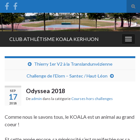
Tog
sear
Search for:
for
CLUB ATHLÉTISME KOALA KERHUON
Togg
navig
Thierry 1er V2 à la Translandunvézienne
Challenge de l’Elorn – Santec / Haut-Léon
Odyssea 2018
SEP
17
De
admin
dans la catégorie
Courses hors challenges
2018
Comme nous le savons tous, le KOALA est un animal au grand
coeur !
Et cette année encore, sa générosité s’est manifestée par sa