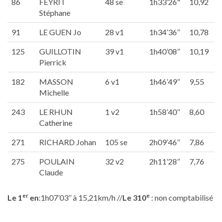
86
FEYRIT
48 se
1h33’26"
10,92
Stéphane
91
LE GUEN Jo
28 v1
1h34’36’’
10,78
125
GUILLOTIN
39 v1
1h40’08’’
10,19
Pierrick
182
MASSON
6 v1
1h46’49’’
9,55
Michelle
243
LE RHUN
1 v2
1h58’40’’
8,60
Catherine
271
RICHARD Johan
105 se
2h09’46’’
7,86
275
POULAIN
32 v2
2h11’28’’
7,76
Claude
er
e
Le 1
en
:1h07’03’’ à 15,21km/h //
Le 310
: non comptabilisé