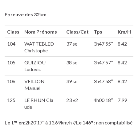
Epreuve des 32km
Class
Nom Prénoms
Class/Cat
Tps
Km/H
104
WATTEBLED
37 se
3h47’55’’
8,42
Christophe
105
GUIZIOU
38 se
3h47’57’’
8,42
Ludovic
106
VEILLON
39 se
3h47’58’’
8,42
Manuel
125
LE RHUN Cla
23 v2
4h00’18’’
7,99
ude
er
e
Le 1
en
:2h20’17’’ à 13,69km/h //
Le 146
: non comptabilisé