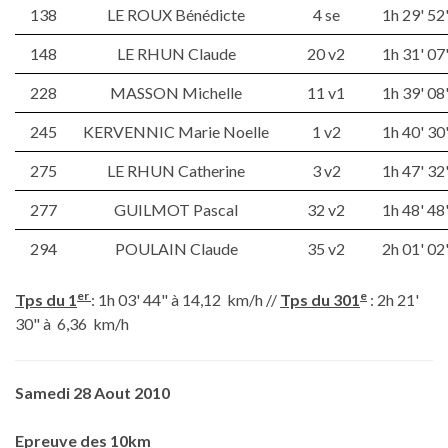
138
LE ROUX Bénédicte
4 se
1h 29' 52
148
LE RHUN Claude
20 v2
1h 31' 07
228
MASSON Michelle
11 v1
1h 39' 08
245
KERVENNIC Marie Noelle
1 v2
1h 40' 30
275
LE RHUN Catherine
3 v2
1h 47' 32
277
GUILMOT Pascal
32 v2
1h 48' 48
294
POULAIN Claude
35 v2
2h 01' 02
er
e
Tps du 1
: 1h 03' 44" à 14,12 km/h //
Tps du 301
: 2h 21'
30" à 6,36 km/h
Samedi 28 Aout 2010
Epreuve des 10km