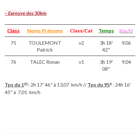
– Epreuve des 30km
Class
Noms Prénoms
Class/Cat
Temps
Km/H
75
TOULEMONT
v2
3h 18'
9,06
Patrick
42"
76
TALEC Ronan
v1
3h 19'
9,04
08"
er
e
Tps du 1
: 2h 17' 46" à 13,07 km/h //
Tps du 95
: 24h 16'
45" à 7,01 km/h