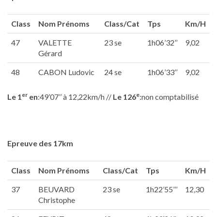
Class
Nom Prénoms
Class/Cat
Tps
Km/H
47
VALETTE
23 se
1h06’32’’
9,02
Gérard
48
CABON Ludovic
24 se
1h06’33’’
9,02
er
e
Le 1
en
:49’07’’ à 12,22km/h //
Le 126
:non comptabilisé
Epreuve des 17km
Class
Nom Prénoms
Class/Cat
Tps
Km/H
37
BEUVARD
23 se
1h22’55’’’
12,30
Christophe