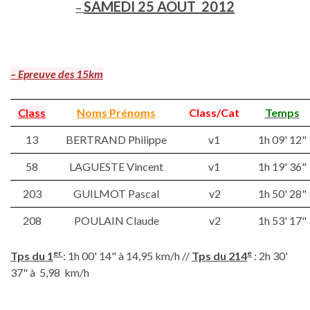
SAMEDI 25 AOUT 2012
–
– Epreuve des 15km
Class
Noms Prénoms
Class/Cat
Temps
13
BERTRAND Philippe
v1
1h 09' 12"
58
LAGUESTE Vincent
v1
1h 19' 36"
203
GUILMOT Pascal
v2
1h 50' 28"
208
POULAIN Claude
v2
1h 53' 17"
er
e
Tps du 1
: 1h 00' 14" à 14,95 km/h //
Tps du 214
: 2h 30'
37" à 5,98 km/h