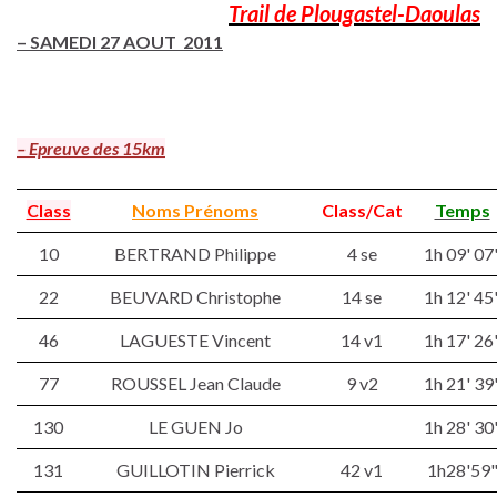
Trail de Plougastel-Daoulas
–
SAMEDI 27 AOUT 2011
– Epreuve des 15km
Class
Noms Prénoms
Class/Cat
Temps
10
BERTRAND Philippe
4 se
1h 09' 07
22
BEUVARD Christophe
14 se
1h 12' 45
46
LAGUESTE Vincent
14 v1
1h 17' 26
77
ROUSSEL Jean Claude
9 v2
1h 21' 39
130
LE GUEN Jo
1h 28' 30
131
GUILLOTIN Pierrick
42 v1
1h28'59