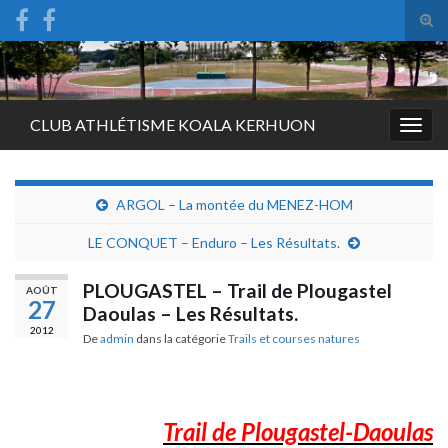
Tog
sear
Search for:
for
CLUB ATHLÉTISME KOALA KERHUON
Togg
navig
ARGOL – La montée du MENEZ-HOM
LE CONQUET – Enduro – Les Résultats.
PLOUGASTEL – Trail de Plougastel
AOÛT
27
Daoulas – Les Résultats.
2012
De
admin
dans la catégorie
Trails et courses natures
Trail de Plougastel-Daoulas