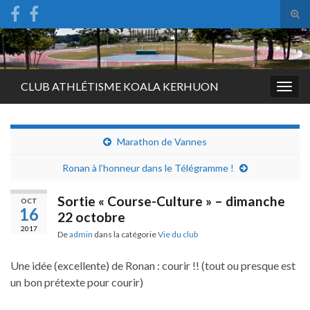
Tog
sear
Search for:
for
CLUB ATHLÉTISME KOALA KERHUON
Togg
navig
Marathon de Vannes
Ronan à l’honneur dans le Télégramme !
Sortie « Course-Culture » – dimanche
OCT
16
22 octobre
2017
De
admin
dans la catégorie
Vie du club
Une idée (excellente) de Ronan : courir !! (tout ou presque est
un bon prétexte pour courir)