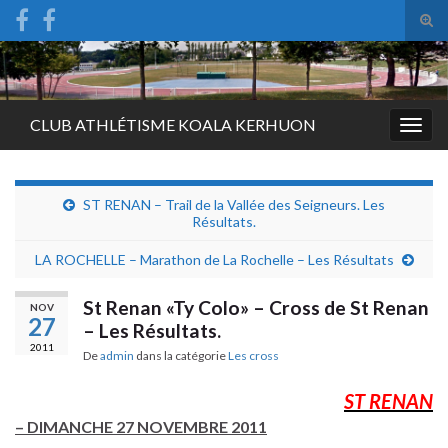
Tog
sear
Search for:
for
CLUB ATHLÉTISME KOALA KERHUON
Togg
navig
ST RENAN – Trail de la Vallée des Seigneurs. Les
Résultats.
LA ROCHELLE – Marathon de La Rochelle – Les Résultats
St Renan «Ty Colo» – Cross de St Renan
NOV
27
– Les Résultats.
2011
De
admin
dans la catégorie
Les cross
ST RENAN
– DIMANCHE 27 NOVEMBRE 2011