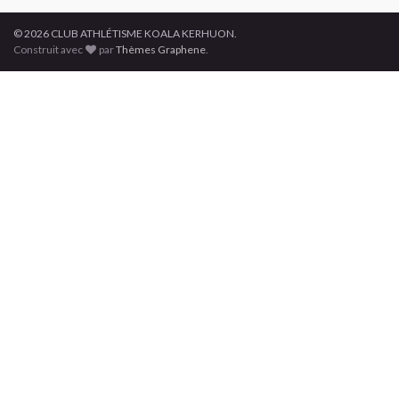
© 2026 CLUB ATHLÉTISME KOALA KERHUON.
Construit avec
par
Thèmes Graphene
.