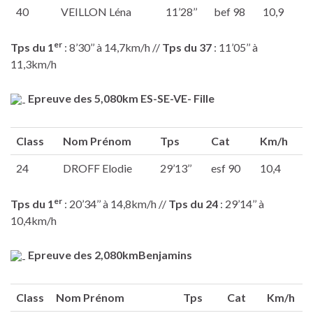
40
VEILLON Léna
11’28’’
bef 98
10,9
er
Tps du 1
: 8’30’’ à 14,7km/h //
Tps du 37
: 11’05’’ à
11,3km/h
Epreuve des 5,080km ES-SE-VE- Fille
Class
Nom Prénom
Tps
Cat
Km/h
24
DROFF Elodie
29’13’’
esf 90
10,4
er
Tps du 1
: 20’34’’ à 14,8km/h //
Tps du 24
: 29’14’’ à
10,4km/h
Epreuve des 2,080kmBenjamins
Class
Nom Prénom
Tps
Cat
Km/h