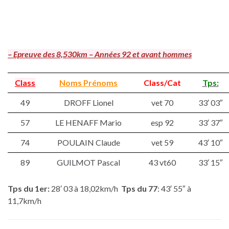
– Epreuve des 8,530km – Années 92 et avant hommes
Class
Noms Prénoms
Class/Cat
Tps:
49
DROFF Lionel
vet 70
33′ 03″
57
LE HENAFF Mario
esp 92
33′ 37″
74
POULAIN Claude
vet 59
43′ 10″
89
GUILMOT Pascal
43 vt60
33′ 15″
Tps du 1er:
28′ 03 à 18,02km/h
Tps du
77
: 43′ 55″ à
11,7km/h