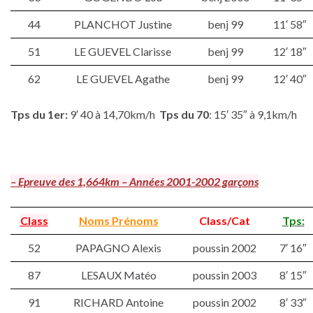
44
PLANCHOT Justine
benj 99
11′ 58″
51
LE GUEVEL Clarisse
benj 99
12′ 18″
62
LE GUEVEL Agathe
benj 99
12′ 40″
Tps du 1er:
9′ 40 à 14,70km/h
Tps du
70
: 15′ 35″ à 9,1km/h
– Epreuve des 1,664km – Années 2001-2002 garçons
Class
Noms Prénoms
Class/Cat
Tps:
52
PAPAGNO Alexis
poussin 2002
7′ 16″
87
LESAUX Matéo
poussin 2003
8′ 15″
91
RICHARD Antoine
poussin 2002
8′ 33″