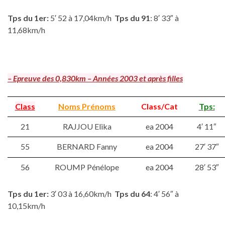
Tps du 1er:
5′ 52 à 17,04km/h
Tps du
91
: 8′ 33″ à
11,68km/h
– Epreuve des 0,830km – Années 2003 et après filles
Class
Noms Prénoms
Class/Cat
Tps:
21
RAJJOU Elika
ea 2004
4′ 11″
55
BERNARD Fanny
ea 2004
27′ 37″
56
ROUMP Pénélope
ea 2004
28′ 53″
Tps du 1er:
3′ 03 à 16,60km/h
Tps du
64
: 4′ 56″ à
10,15km/h