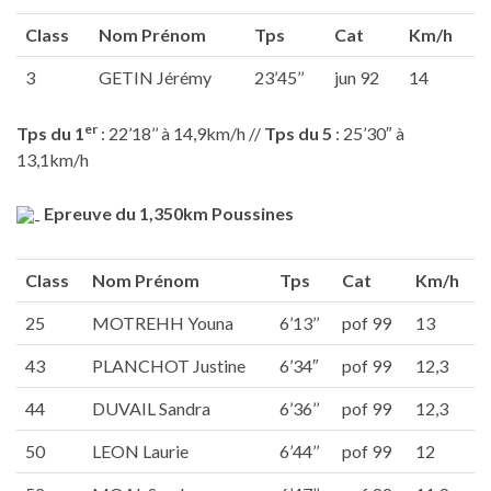
Class
Nom Prénom
Tps
Cat
Km/h
3
GETIN Jérémy
23’45’’
jun 92
14
er
Tps du 1
: 22’18’’ à 14,9km/h //
Tps du 5
: 25’30″ à
13,1km/h
Epreuve du 1,350km Poussines
Class
Nom Prénom
Tps
Cat
Km/h
25
MOTREHH Youna
6’13’’
pof 99
13
43
PLANCHOT Justine
6’34″
pof 99
12,3
44
DUVAIL Sandra
6’36’’
pof 99
12,3
50
LEON Laurie
6’44’’
pof 99
12