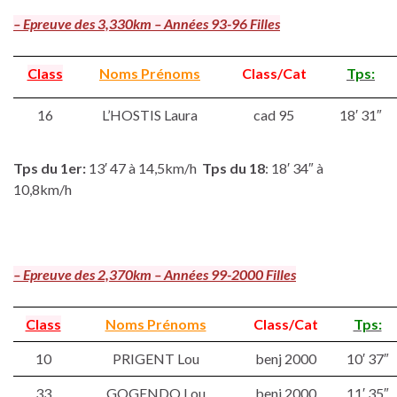
– Epreuve des 3,330km – Années 93-96 Filles
Class
Noms Prénoms
Class/Cat
Tps:
16
L’HOSTIS Laura
cad 95
18′ 31″
Tps du 1er:
13′ 47 à 14,5km/h
Tps du
18
: 18′ 34″ à
10,8km/h
– Epreuve des 2,370km – Années 99-2000 Filles
Class
Noms Prénoms
Class/Cat
Tps:
10
PRIGENT Lou
benj 2000
10′ 37″
33
GOGENDO Lou
benj 2000
11′ 35″