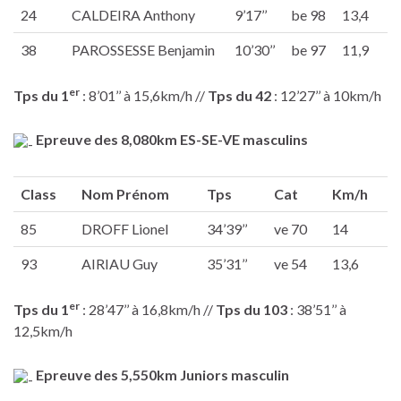
24
CALDEIRA Anthony
9’17’’
be 98
13,4
38
PAROSSESSE Benjamin
10’30’’
be 97
11,9
er
Tps du 1
: 8’01’’ à 15,6km/h //
Tps du 42
: 12’27’’ à 10km/h
Epreuve des 8,080km ES-SE-VE masculins
Class
Nom Prénom
Tps
Cat
Km/h
85
DROFF Lionel
34’39’’
ve 70
14
93
AIRIAU Guy
35’31’’
ve 54
13,6
er
Tps du 1
: 28’47’’ à 16,8km/h //
Tps du 103
: 38’51’’ à
12,5km/h
Epreuve des 5,550km Juniors masculin