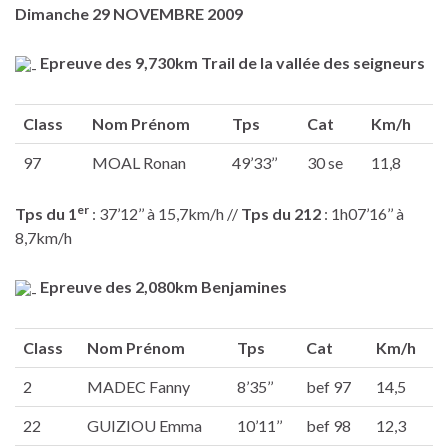
Dimanche 29 NOVEMBRE 2009
Epreuve des 9,730km Trail de la vallée des seigneurs
Class
Nom Prénom
Tps
Cat
Km/h
97
MOAL Ronan
49’33’’
30 se
11,8
er
Tps du 1
: 37’12’’ à 15,7km/h //
Tps du 212
: 1h07’16’’ à
8,7km/h
Epreuve des 2,080km Benjamines
Class
Nom Prénom
Tps
Cat
Km/h
2
MADEC Fanny
8’35’’
bef 97
14,5
22
GUIZIOU Emma
10’11’’
bef 98
12,3