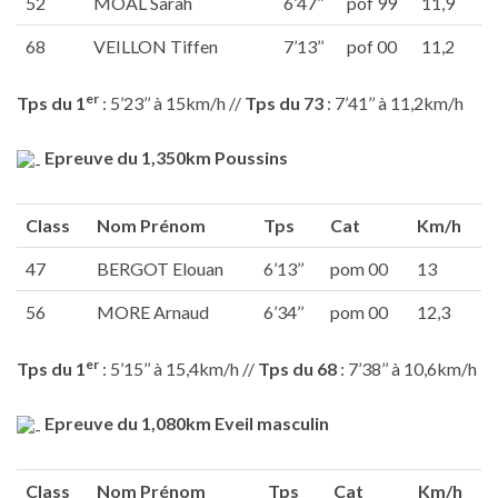
52
MOAL Sarah
6’47’’
pof 99
11,9
68
VEILLON Tiffen
7’13’’
pof 00
11,2
er
Tps du 1
: 5’23’’ à 15km/h //
Tps du 73
: 7’41’’ à 11,2km/h
Epreuve du 1,350km Poussins
Class
Nom Prénom
Tps
Cat
Km/h
47
BERGOT Elouan
6’13’’
pom 00
13
56
MORE Arnaud
6’34’’
pom 00
12,3
er
Tps du 1
: 5’15’’ à 15,4km/h //
Tps du 68
: 7’38’’ à 10,6km/h
Epreuve du 1,080km Eveil masculin
Class
Nom Prénom
Tps
Cat
Km/h