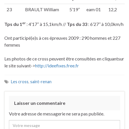
23
BRAULT William
5’19’’
eam 01
12,2
er
Tps du 1
: 4’17’’ à 15,1km/h //
Tps du 33
: 6’27’’ à 10,0km/h
Ont participé(e)s à ces épreuves 2009 : 290 hommes et 227
femmes
Les photos de ce cross peuvent être consultées en cliquantsur
le site suivant->
http://ideefixes.free.fr
Les cross
,
saint-renan
Laisser un commentaire
Votre adresse de messagerie ne sera pas publiée.