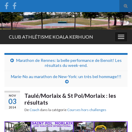
Tog
sear
Search for:
for
CLUB ATHLÉTISME KOALA KERHUON
Togg
navig
Marathon de Rennes: la belle performance de Benoit! Les
résultats du week-end.
Marie-No au marathon de New-York: un très bel hommage!!!
Taulé/Morlaix & St Pol/Morlaix : les
NOV
03
résultats
2014
De
Coach
dans la catégorie
Courses hors challenges