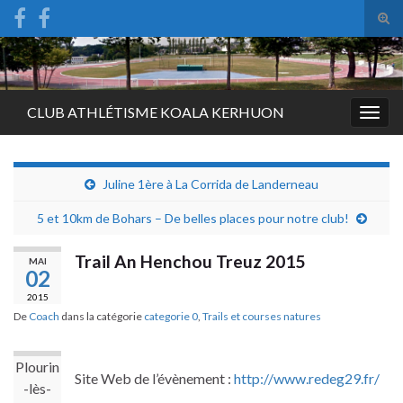
Tog
sear
Search for:
for
CLUB ATHLÉTISME KOALA KERHUON
Togg
navig
Juline 1ère à La Corrida de Landerneau
5 et 10km de Bohars – De belles places pour notre club!
Trail An Henchou Treuz 2015
MAI
02
2015
De
Coach
dans la catégorie
categorie 0
,
Trails et courses natures
Plourin
Site Web de l’évènement :
http://www.redeg29.fr/
-lès-