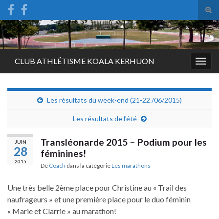
Tog
sear
Search for:
for
CLUB ATHLÉTISME KOALA KERHUON
Togg
navig
Les résultats du week-end (21-22 /06/2015)
Les résultats de l’été
Transléonarde 2015 – Podium pour les
JUIN
28
féminines!
2015
De
Coach
dans la catégorie
Les marathons
Une très belle 2ème place pour Christine au « Trail des
naufrageurs » et une première place pour le duo féminin
« Marie et Clarrie » au marathon!