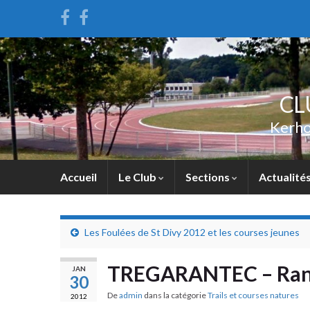
CL
Kerho
Accueil
Le Club
Sections
Actualité
Les Foulées de St Divy 2012 et les courses jeunes
TREGARANTEC – Rando-
JAN
30
De
admin
dans la catégorie
Trails et courses natures
2012