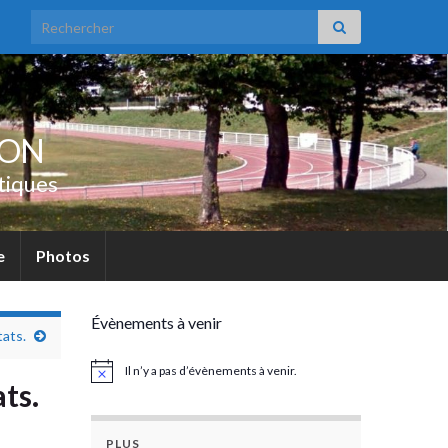
Search for:
UON
tiques
e
Photos
Évènements à venir
tats.
Il n’y a pas d’évènements à venir.
Notice
ts.
PLUS