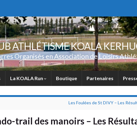
UB ATHLÉTISME KOALA KERH
rres Organisés en Association de Loisirs Athlé
s
La KOALA Run
Boutique
Partenaires
Press
Les Foulées de St DIVY – Les Résul
trail des manoirs – Les Résulta