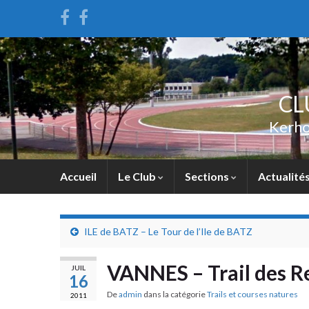
CL
Kerho
Accueil
Le Club
Sections
Actualité
ILE de BATZ – Le Tour de l’Ile de BATZ
VANNES – Trail des Re
JUIL
16
De
admin
dans la catégorie
Trails et courses natures
2011