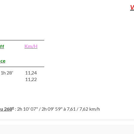
V
Km/H
ff
uce
 1h 28'
11,24
11,22
e
u 268
: 2h 10' 07" / 2h 09' 59" à 7,61 / 7,62 km/h