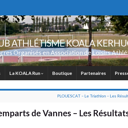
UB ATHLÉTISME KOALA KERH
rres Organisés en Association de Loisirs Athlé
s
La KOALA Run
Boutique
Partenaires
Press
PLOUESCAT – Le Triathlon – Les Résult
mparts de Vannes – Les Résultats