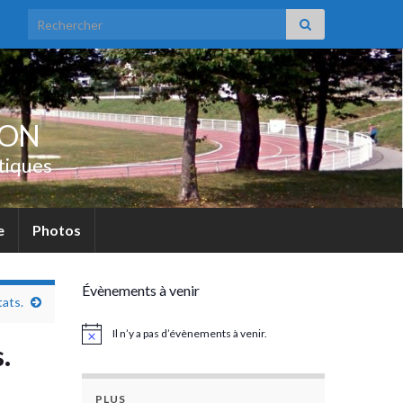
Search for:
UON
tiques
e
Photos
Évènements à venir
ats.
Il n’y a pas d’évènements à venir.
Notice
.
PLUS