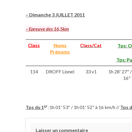
–
Dimanche 3 JUILLET 2011
– Epreuve des 16,5km
Class
Noms
Class/Cat
Tps: O
Prénoms
Tps: P
114
DROFF Lionel
33 v1
1h 28' 27" /
16"
e
r
Tps du 1
:1h 01' 53" / 1h 01' 52" à 16 km/h //
Tps d
Laisser un commentaire