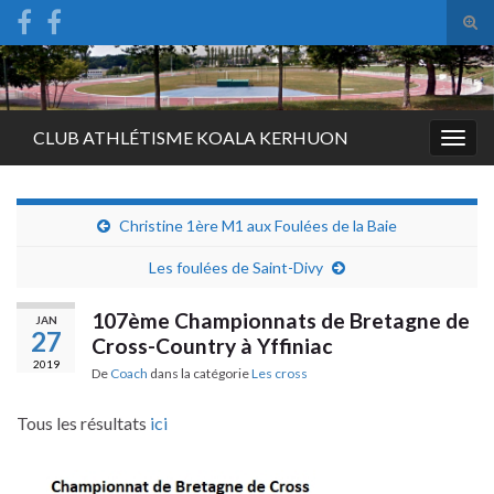
Tog
sear
Search for:
for
CLUB ATHLÉTISME KOALA KERHUON
Togg
navig
Christine 1ère M1 aux Foulées de la Baie
Les foulées de Saint-Divy
107ème Championnats de Bretagne de
JAN
27
Cross-Country à Yffiniac
2019
De
Coach
dans la catégorie
Les cross
Tous les résultats
ici