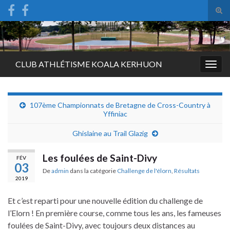
Tog
sear
Search for:
for
CLUB ATHLÉTISME KOALA KERHUON
Togg
navig
107ème Championnats de Bretagne de Cross-Country à
Yffiniac
Ghislaine au Trail Glazig
Les foulées de Saint-Divy
FÉV
03
De
admin
dans la catégorie
Challenge de l'élorn
,
Résultats
2019
Et c’est reparti pour une nouvelle édition du challenge de
l’Elorn ! En première course, comme tous les ans, les fameuses
foulées de Saint-Divy, avec toujours deux distances au