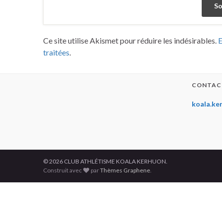
Ce site utilise Akismet pour réduire les indésirables.
E
traitées
.
CONTAC
koala.ke
© 2026 CLUB ATHLÉTISME KOALA KERHUON.
Construit avec
par
Thèmes Graphene
.