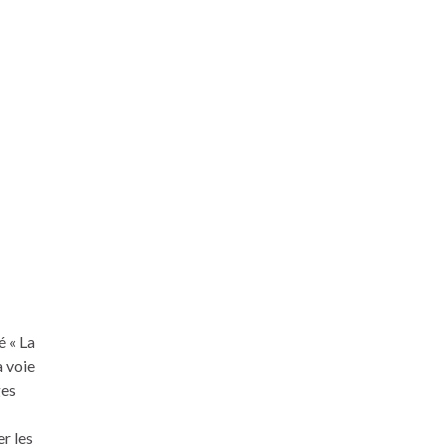
é « La
a voie
ges
r les