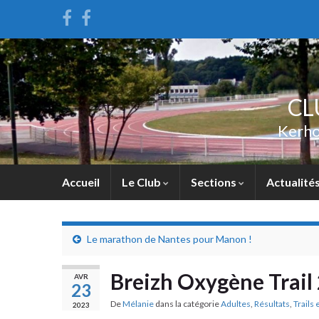
CL
Kerho
Accueil
Le Club
Sections
Actualité
Le marathon de Nantes pour Manon !
Breizh Oxygène Trail
AVR
23
De
Mélanie
dans la catégorie
Adultes
,
Résultats
,
Trails
2023