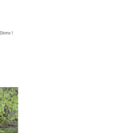
11kms !