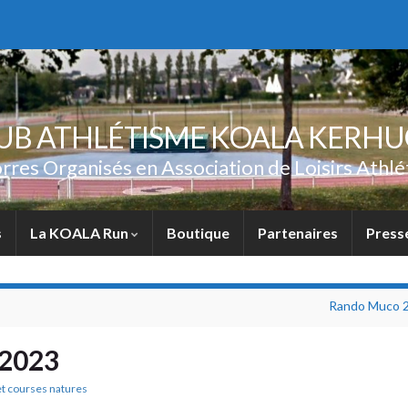
UB ATHLÉTISME KOALA KERH
rres Organisés en Association de Loisirs Athlé
s
La KOALA Run
Boutique
Partenaires
Press
Rando Muco 
 2023
 et courses natures