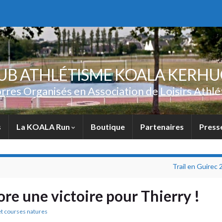
UB ATHLÉTISME KOALA KERH
rres Organisés en Association de Loisirs Athlé
s
La KOALA Run
Boutique
Partenaires
Press
Trail en Guirec
ore une victoire pour Thierry !
 et courses natures