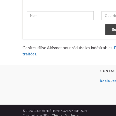
Ce site utilise Akismet pour réduire les indésirables.
E
traitées
.
CONTAC
koala.ke
© 2026 CLUB ATHLÉTISME KOALA KERHUON.
Construit avec
par
Thèmes Graphene
.