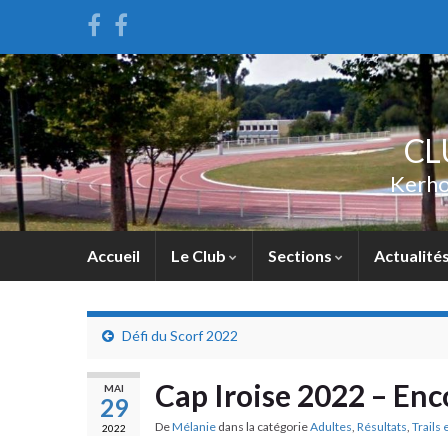
CL
Kerho
Accueil
Le Club
Sections
Actualité
Défi du Scorf 2022
Cap Iroise 2022 – Enc
MAI
29
De
Mélanie
dans la catégorie
Adultes
,
Résultats
,
Trails
2022