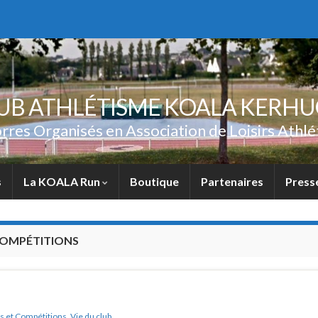
UB ATHLÉTISME KOALA KERH
rres Organisés en Association de Loisirs Athlé
s
La KOALA Run
Boutique
Partenaires
Press
COMPÉTITIONS
s et Compétitions
,
Vie du club