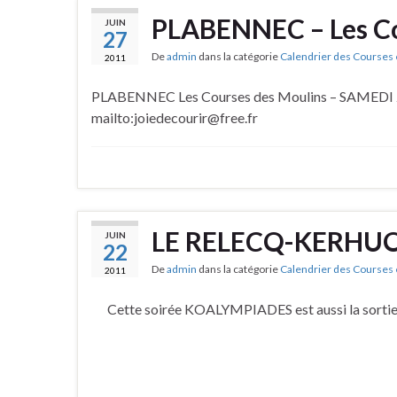
PLABENNEC – Les Co
JUIN
27
De
admin
dans la catégorie
Calendrier des Courses 
2011
PLABENNEC Les Courses des Moulins – SAMEDI 2 J
mailto:joiedecourir@free.fr
LE RELECQ-KERHUO
JUIN
22
De
admin
dans la catégorie
Calendrier des Courses 
2011
Cette soirée KOALYMPIADES est aussi la sorti