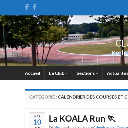
CL
Kerho
Accueil
Le Club
Sections
Actualité
CATÉGORIE :
CALENDRIER DES COURSES ET 
La KOALA Run 🏃
MAR
10
De
Mélanie
dans la catégorie
Calendrier des Course
2024