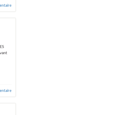
ntaire
ES
vant
entaire