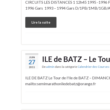
CIRCUITS LES DISTANCES 1 12h45 1995 -1996 Fi
1996 Gars 1993 – 1994 Gars D/1PB/1MB/1GB/A
Lire la suite
ILE de BATZ – Le Tou
JUIN
27
De
admin
dans la catégorie
Calendrier des Courses 
2011
ILE DE BATZ Le Tour de l'Ile de BATZ – DIMANCH
mailto:semimarathoniledebatz@orange.fr