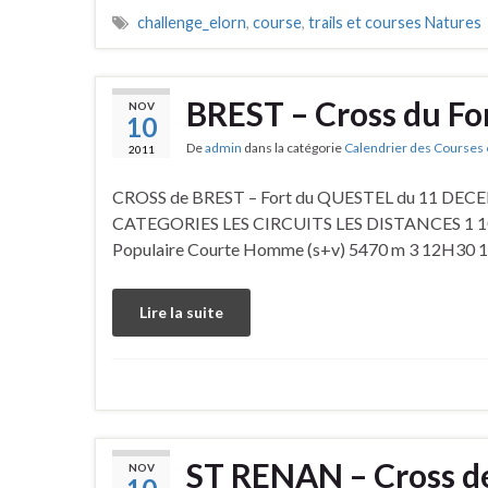
challenge_elorn
,
course
,
trails et courses Natures
BREST – Cross du F
NOV
10
De
admin
dans la catégorie
Calendrier des Courses 
2011
CROSS de BREST – Fort du QUESTEL du 11 DECE
CATEGORIES LES CIRCUITS LES DISTANCES 1 10h0
Populaire Courte Homme (s+v) 5470 m 3 12H30 1
Lire la suite
ST RENAN – Cross d
NOV