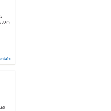
ES
3330 m
entaire
LES