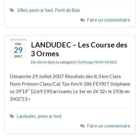
10km
,
penn ar bed
,
Pont de Buis
Faire un commentaire
LANDUDEC – Les Course des
JUIL
29
3 Ormes
2007
De
admin
dans la catégorie
Challenge PENN AR BED
Dimanche 29 Juillet 2007 Résultats des 8.3 km Class
Nom Prénom Class/Cat Tps Km/h 186 FEYRIT Stéphane
se 39’14″ 12,69 293 arrivants Le 1er en 26’32« le 293e en
1h02’53 »
Landudec
,
penn ar bed
Faire un commentaire