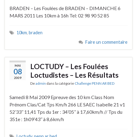
BRADEN – Les Foulées de BRADEN – DIMANCHE 6
MARS 2011 Les 10km à 16h Tel: 02 98 90 52 85
10km
,
braden
Faire un commentaire
LOCTUDY – Les Foulées
MAI
08
Loctudistes – Les Résultats
2009
De
admin
dans la catégorie
Challenge PENN AR BED
Samedi 8 Mai 2009 Epreuve des 10 km Class Nom
Prénom Clas/Cat Tps Km/h 266 LE SAEC Isabelle 21 v1
52’33’’ 11,41 Tps du 1er : 34’05’’ à 17,60km/h // Tps du
351e : 1h09’43’’ à 8,6km/h
Loctudy
,
penn ar bed