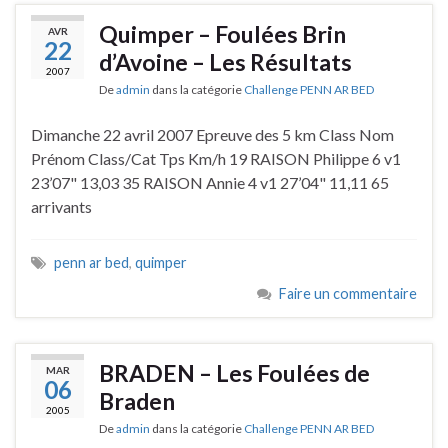
Quimper – Foulées Brin
AVR
22
d’Avoine – Les Résultats
2007
De
admin
dans la catégorie
Challenge PENN AR BED
Dimanche 22 avril 2007 Epreuve des 5 km Class Nom
Prénom Class/Cat Tps Km/h 19 RAISON Philippe 6 v1
23’07" 13,03 35 RAISON Annie 4 v1 27’04" 11,11 65
arrivants
penn ar bed
,
quimper
Faire un commentaire
BRADEN – Les Foulées de
MAR
06
Braden
2005
De
admin
dans la catégorie
Challenge PENN AR BED