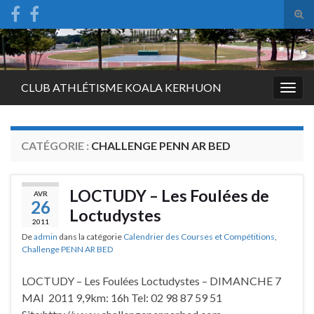
Tog
sear
Search for:
for
CLUB ATHLÉTISME KOALA KERHUON
Togg
navig
CATÉGORIE :
CHALLENGE PENN AR BED
LOCTUDY – Les Foulées de
AVR
26
Loctudystes
2011
De
admin
dans la catégorie
Calendrier des Courses et Compétitions
,
Challenge PENN AR BED
LOCTUDY – Les Foulées Loctudystes – DIMANCHE 7
MAI 2011 9,9km: 16h Tel: 02 98 87 59 51