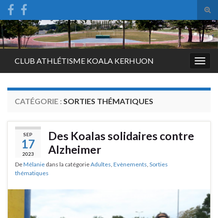
Tog
sear
Search for:
for
CLUB ATHLÉTISME KOALA KERHUON
Togg
navig
CATÉGORIE :
SORTIES THÉMATIQUES
Des Koalas solidaires contre
SEP
17
Alzheimer
2023
De
Mélanie
dans la catégorie
Adultes
,
Evènements
,
Sorties
thématiques