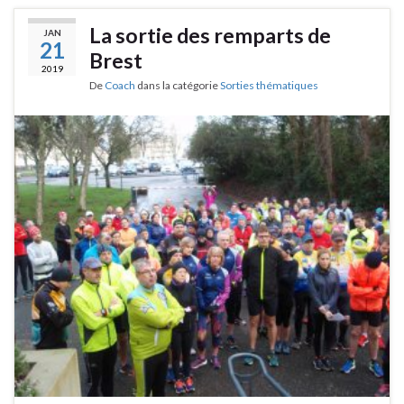
La sortie des remparts de
JAN
21
Brest
2019
De
Coach
dans la catégorie
Sorties thématiques