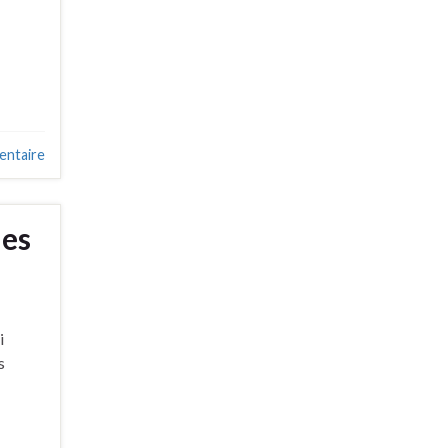
entaire
ues
i
s