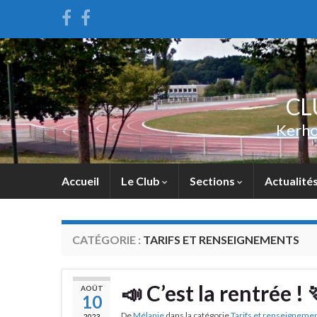
CL
Kerho
Accueil
Le Club
Sections
Actualité
CATÉGORIE :
TARIFS ET RENSEIGNEMENTS
📣 C’est la rentrée ! 
AOÛT
10
De
Mélanie
dans la catégorie
Tarifs et renseigneme
2023