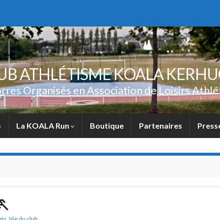
UB ATHLÉTISME KOALA KERH
rres Organisés en Association de Loisirs Athlé
s
La KOALA Run
Boutique
Partenaires
Press
🏃
nts
,
Vie du club