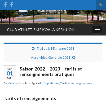
Tog
sear
Search for:
for
CLUB ATHLÉTISME KOALA KERHUON
Togg
navig
Trail de la Mignonne 2021
Assemblée Générale 2021
Saison 2022 – 2023 – tarifs et
SEP
01
renseignements pratiques
2021
De
Mélanie
dans la catégorie
Infos pratiques
,
Tarifs et renseignements
Tarifs et renseignements