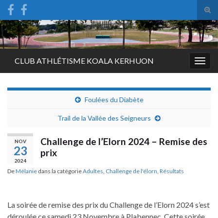
Tog
sear
Search for:
for
CLUB ATHLÉTISME KOALA KERHUON
Togg
navig
Foulées du Diabète
Trail de la Vallée des Seigneurs
Challenge de l’Elorn 2024 – Remise des
NOV
23
prix
2024
De
Mélanie
dans la catégorie
Adultes
,
Challenge de l'élorn
,
Résultats
La soirée de remise des prix du Challenge de l’Elorn 2024 s’est
déroulée ce samedi 23 Novembre à Plabennec. Cette soirée