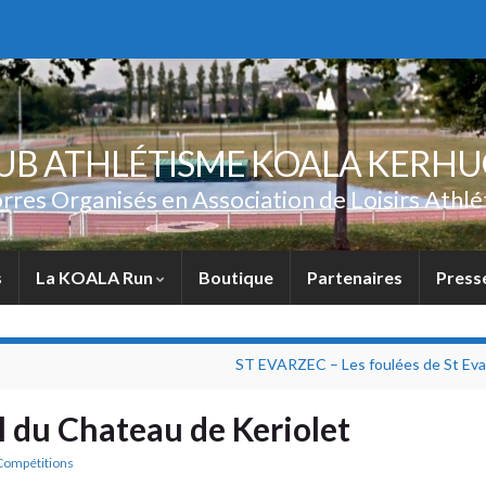
UB ATHLÉTISME KOALA KERH
rres Organisés en Association de Loisirs Athlé
s
La KOALA Run
Boutique
Partenaires
Press
ST EVARZEC – Les foulées de St Eva
du Chateau de Keriolet
Compétitions