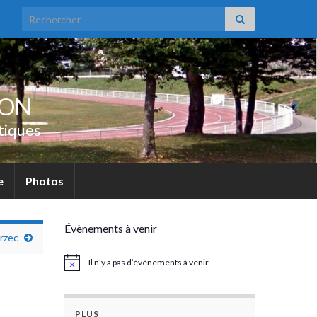
Search for:
UON
tiques
e
Photos
Évènements à venir
rzec
Il n’y a pas d’évènements à venir.
Notice
PLUS