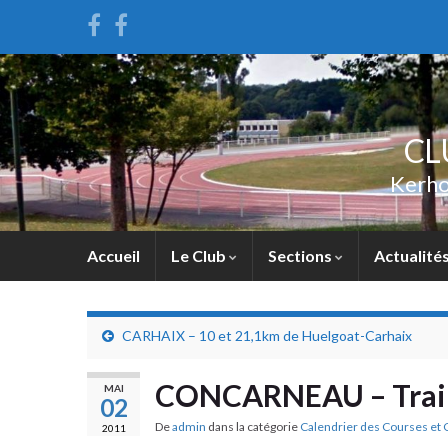
CL
Kerho
Accueil
Le Club
Sections
Actualité
CARHAIX – 10 et 21,1km de Huelgoat-Carhaix
CONCARNEAU – Trail 
MAI
02
De
admin
dans la catégorie
Calendrier des Courses et 
2011