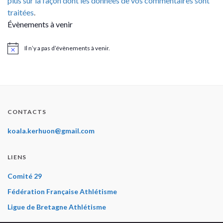
plus sur la façon dont les données de vos commentaires sont
traitées
.
Évènements à venir
Il n’y a pas d’évènements à venir.
Notice
CONTACTS
koala.kerhuon@gmail.com
LIENS
Comité 29
Fédération Française Athlétisme
Ligue de Bretagne Athlétisme