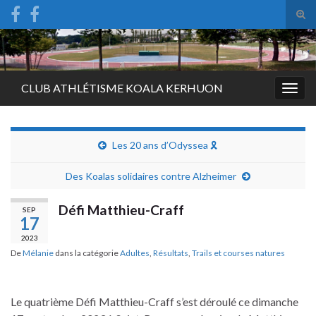
Tog
sear
Search for:
for
CLUB ATHLÉTISME KOALA KERHUON
Togg
navig
Les 20 ans d’Odyssea 🎗️
Des Koalas solidaires contre Alzheimer
Défi Matthieu-Craff
SEP
17
2023
De
Mélanie
dans la catégorie
Adultes
,
Résultats
,
Trails et courses natures
Le quatrième Défi Matthieu-Craff s’est déroulé ce dimanche