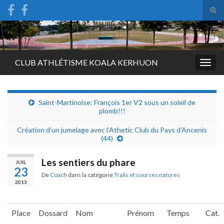
Tog
sear
Search for:
for
CLUB ATHLÉTISME KOALA KERHUON
Togg
navig
Saint-Martinoise: François 1er V2 sous un soleil de
plomb!!!
Création d’un jumelage avec l’Athetic Club du Pays d’Ancenis
(44)
Les sentiers du phare
JUIL
23
De
Coach
dans la catégorie
Trails et courses natures
2013
Place
Dossard
Nom
Prénom
Temps
Cat.