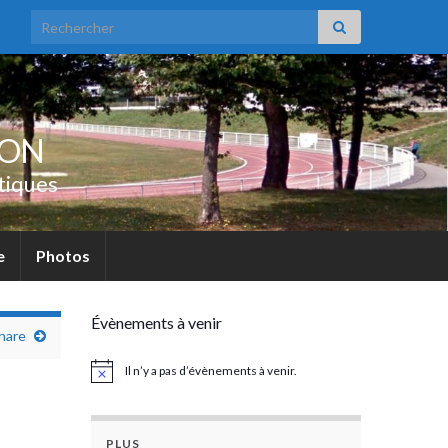
Search for:
UON
tiques
e
Photos
Évènements à venir
phare
Il n’y a pas d’évènements à venir.
Notice
PLUS