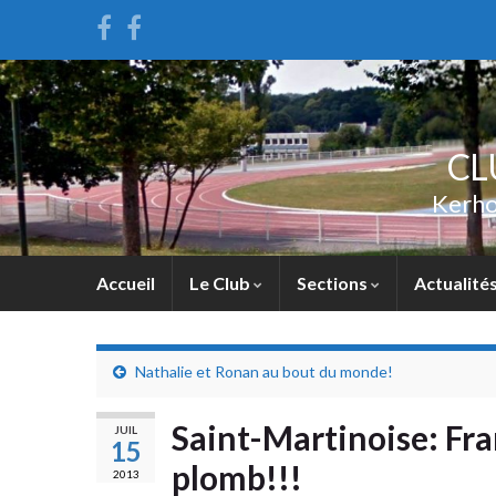
CL
Kerho
Accueil
Le Club
Sections
Actualité
Nathalie et Ronan au bout du monde!
Saint-Martinoise: Fra
JUIL
15
plomb!!!
2013