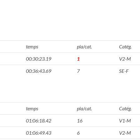
temps
pla/cat.
Catég.
00:30:23.19
1
V2-M
00:36:43.69
7
SE-F
temps
pla/cat.
Catég.
01:06:18.42
16
V1-M
01:06:49.43
6
V2-M