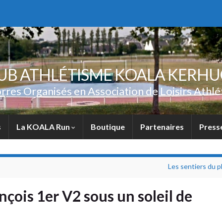
UB ATHLÉTISME KOALA KERH
rres Organisés en Association de Loisirs Athlé
s
La KOALA Run
Boutique
Partenaires
Press
Les sentiers du 
nçois 1er V2 sous un soleil de