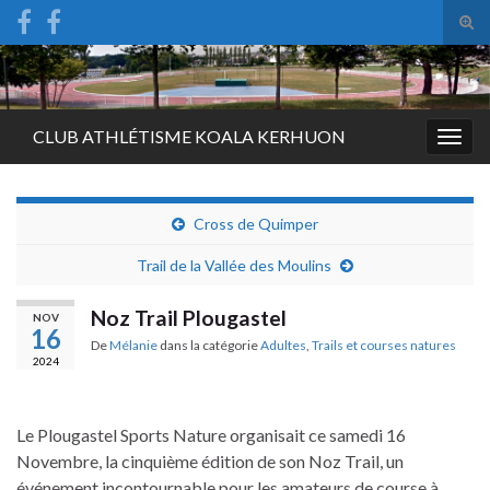
Tog
sear
Search for:
for
CLUB ATHLÉTISME KOALA KERHUON
Togg
navig
Cross de Quimper
Trail de la Vallée des Moulins
Noz Trail Plougastel
NOV
16
De
Mélanie
dans la catégorie
Adultes
,
Trails et courses natures
2024
Le Plougastel Sports Nature organisait ce samedi 16
Novembre, la cinquième édition de son Noz Trail, un
événement incontournable pour les amateurs de course à