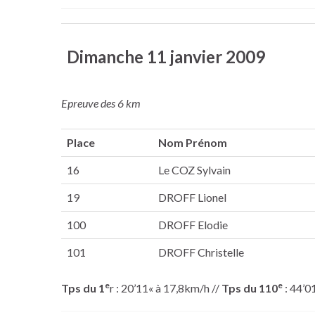
Dimanche 11 janvier 2009
Epreuve des 6 km
Place
Nom Prénom
16
Le COZ Sylvain
19
DROFF Lionel
100
DROFF Elodie
101
DROFF Christelle
e
e
Tps du 1
r : 20’11« à 17,8km/h //
Tps du 110
: 44’0