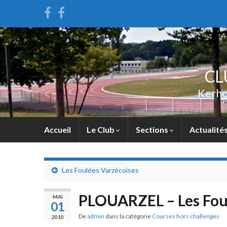
CL
Kerho
Accueil
Le Club
Sections
Actualité
Les Foulées Varzécoises
PLOUARZEL – Les Foul
MAI
01
De
admin
dans la catégorie
Courses hors challenges
2010