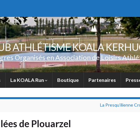
UB ATHLÉTISME KOALA KERH
rres Organisés en Association de Loisirs Athlé
s
La KOALA Run
Boutique
Partenaires
Press
La Presqu’ilienne C
ées de Plouarzel