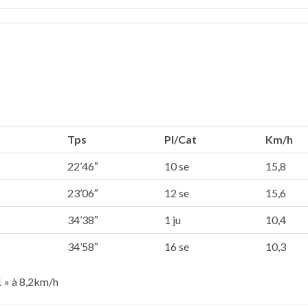
Tps
Pl/Cat
Km/h
22’46″
10 se
15,8
23’06″
12 se
15,6
34’38″
1 ju
10,4
34’58″
16 se
10,3
1 » à 8,2km/h