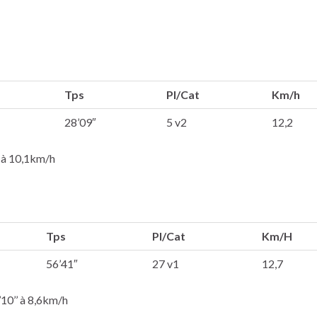
Tps
Pl/Cat
Km/h
28’09″
5 v2
12,2
’ à 10,1km/h
Tps
Pl/Cat
Km/H
56’41″
27 v1
12,7
’10’’ à 8,6km/h