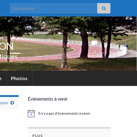
Search for:
UON
tiques
e
Photos
Évènements à venir
rozon
Il n’y a pas d’évènements à venir.
Notice
PLUS