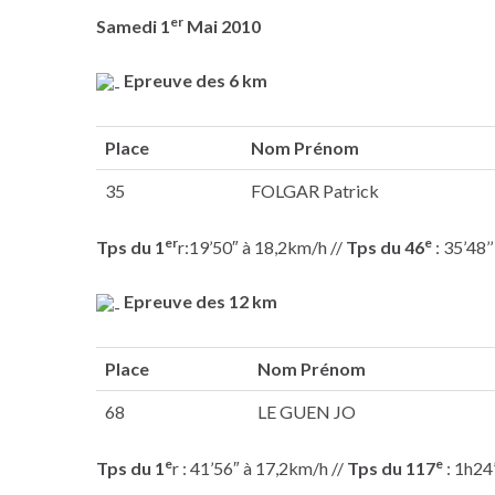
er
Samedi 1
Mai 2010
Epreuve des 6 km
Place
Nom Prénom
35
FOLGAR Patrick
er
e
Tps du 1
r:19’50″ à 18,2km/h //
Tps du 46
: 35’48’
Epreuve des 12 km
Place
Nom Prénom
68
LE GUEN JO
e
e
Tps du 1
r : 41’56″ à 17,2km/h //
Tps du 117
: 1h24