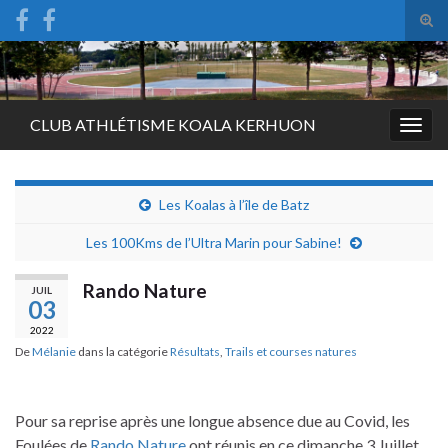
Tog
sear
Search for:
for
CLUB ATHLÉTISME KOALA KERHUON
Togg
navig
Les Koalas à l’île de Batz
Les 100Kms de l’Ultra Marin pour Sabine!
Rando Nature
JUIL
03
2022
De
Mélanie
dans la catégorie
Résultats
,
Trails et courses natures
Pour sa reprise après une longue absence due au Covid, les
Foulées de
Rando Nature
ont réunis en ce dimanche 3 Juillet,