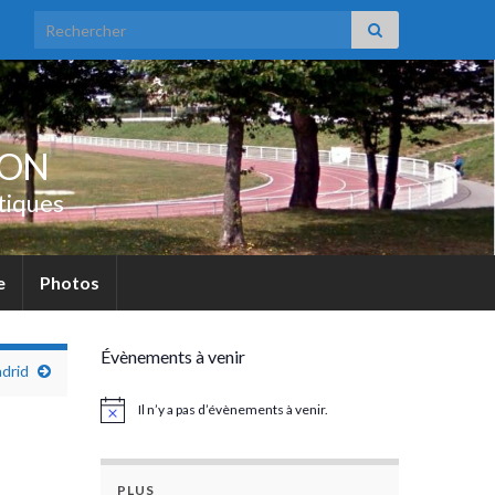
Search for:
UON
tiques
e
Photos
Évènements à venir
adrid
Il n’y a pas d’évènements à venir.
Notice
PLUS