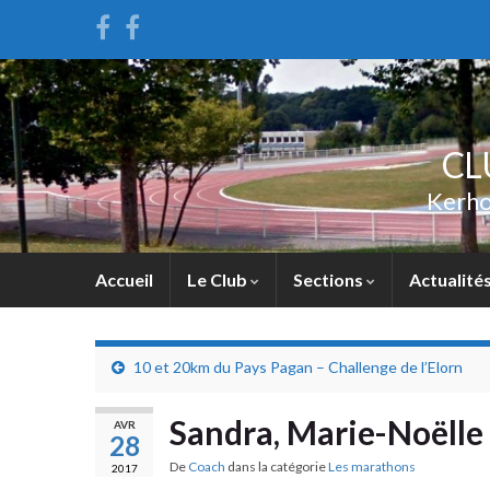
CL
Kerho
Accueil
Le Club
Sections
Actualité
10 et 20km du Pays Pagan – Challenge de l’Elorn
Sandra, Marie-Noëlle 
AVR
28
De
Coach
dans la catégorie
Les marathons
2017