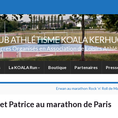
UB ATHLÉTISME KOALA KERH
rres Organisés en Association de Loisirs Athlé
s
La KOALA Run
Boutique
Partenaires
Press
Erwan au marathon Rock ‘n’ Roll de M
et Patrice au marathon de Paris