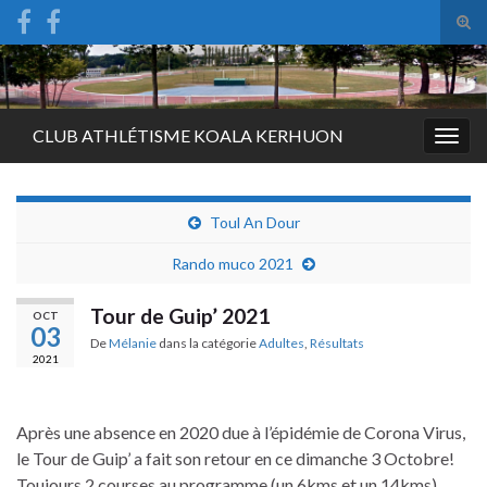
Tog
sear
Search for:
for
CLUB ATHLÉTISME KOALA KERHUON
Togg
navig
Toul An Dour
Rando muco 2021
Tour de Guip’ 2021
OCT
03
De
Mélanie
dans la catégorie
Adultes
,
Résultats
2021
Après une absence en 2020 due à l’épidémie de Corona Virus,
le Tour de Guip’ a fait son retour en ce dimanche 3 Octobre!
Toujours 2 courses au programme (un 6kms et un 14kms)