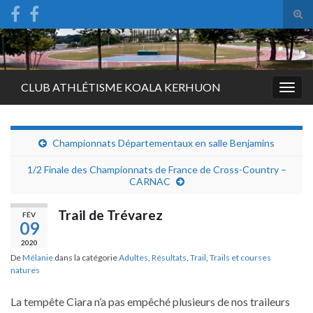
Tog
sear
Search for:
for
CLUB ATHLÉTISME KOALA KERHUON
Togg
navig
Championnats Départementaux en salle Benjamins
1/2 Finale des Championnats de France de Cross-Country –
CARNAC
Trail de Trévarez
FÉV
09
2020
De
Mélanie
dans la catégorie
Adultes
,
Résultats
,
Trail
,
Trails et courses
natures
La tempête Ciara n’a pas empêché plusieurs de nos traileurs