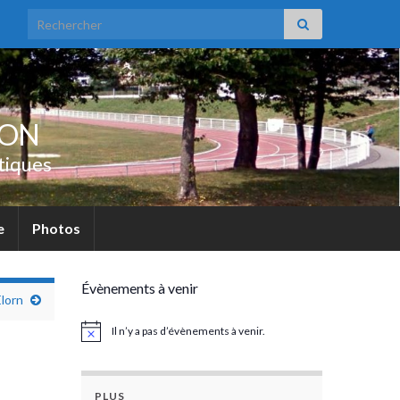
Search for:
UON
tiques
e
Photos
Évènements à venir
Elorn
Il n’y a pas d’évènements à venir.
Notice
PLUS