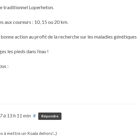
le traditionnel Loperheton.
s aux coureurs : 10, 15 ou 20 km.
 bonne action au profit de la recherche sur les maladies génétiques
es les pieds dans l’eau !
us :
17
à 13 h 11 min
#
Répondre
o à mettre un Koala dehors!..)