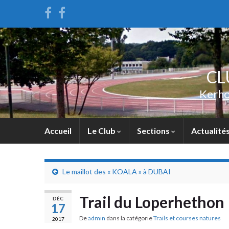
CL
Kerho
Accueil
Le Club
Sections
Actualité
Le maillot des « KOALA » à DUBAI
Trail du Loperhethon
DÉC
17
De
admin
dans la catégorie
Trails et courses natures
2017