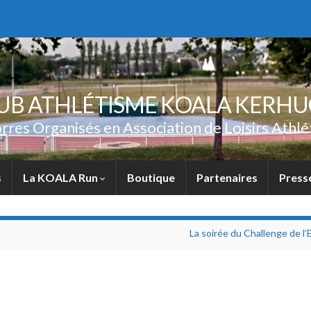
UB ATHLÉTISME KOALA KERH
rres Organisés en Association de Loisirs Athlé
s
La KOALA Run
Boutique
Partenaires
Press
La soirée du Challenge de l’