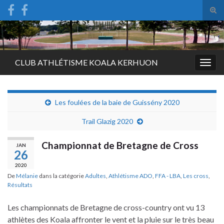
Tog
sear
Search for:
for
CLUB ATHLÉTISME KOALA KERHUON
Togg
navig
Les foulées de la baie de Guissény 2020
Trail Glazig 2020
Championnat de Bretagne de Cross
JAN
26
2020
De
Mélanie
dans la catégorie
Adultes
,
Athlétisme ADO
,
FFA - LBA
,
Les cross
,
Résultats
Les championnats de Bretagne de cross-country ont vu 13
athlètes des Koala affronter le vent et la pluie sur le très beau